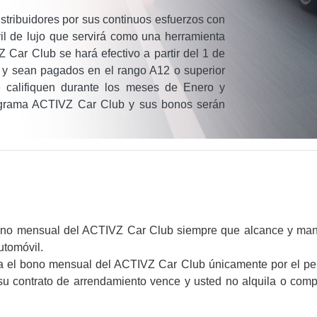
tribuidores por sus continuos esfuerzos con
l de lujo que servirá como una herramienta
ar Club se hará efectivo a partir del 1 de
en y sean pagados en el rango A12 o superior
e califiquen durante los meses de Enero y
ograma ACTIVZ Car Club y sus bonos serán
bono mensual del ACTIVZ Car Club siempre que alcance y man
utomóvil.
ra el bono mensual del ACTIVZ Car Club únicamente por el pe
 contrato de arrendamiento vence y usted no alquila o compr