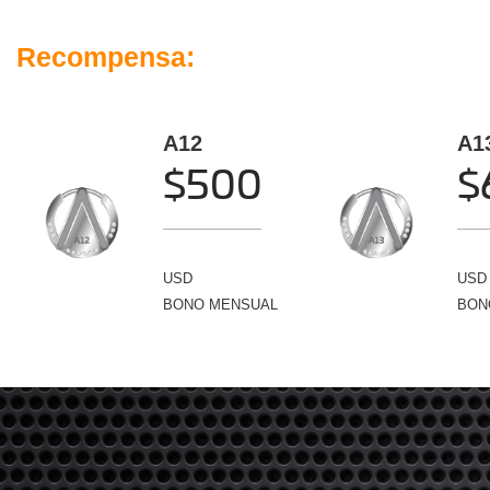
Recompensa:
A12
A1
$500
$
USD
USD
BONO MENSUAL
BON