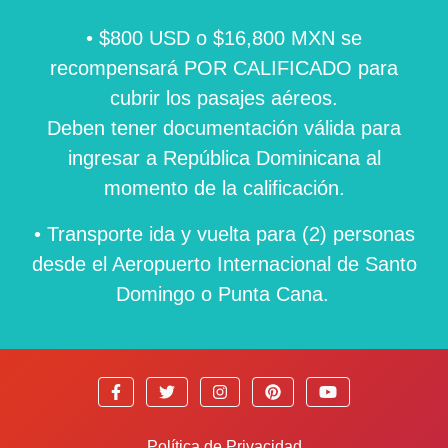
• $800 USD o $16,800 MXN se
recompensará POR CALIFICADO para
cubrir los pasajes aéreos.
Deben tener documentación válida para
ingresar a República Dominicana al
momento de la calificación.
• Transporte ida y vuelta para (2) personas
desde el Aeropuerto Internacional de Santo
Domingo o Punta Cana.
Política de Privacidad